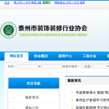
网站首页
协会概况
新闻中心
工装分会
时间：
至
检索关键词：
最新资讯
栏目导航
寻迹黄桥烽火 赋能“两
最新资讯
泰州赴沪参观学习世
发扬红船精神 牢记初
通知公告